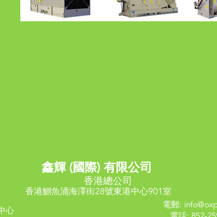
鑫輝 (國際) 有限公司
香港總公司
香港鰂魚涌海澤街28號東港中心901室
電郵:
info@ox
中心
電話: 852-25