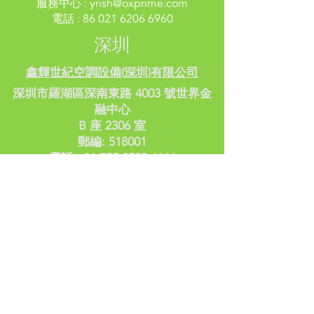
服務中心 :
yrish@oxprime.com
電話 :
86 021 6206 6960
深圳
鑫輝世紀空調設備(深圳)有限公司
深圳市羅湖區深南東路 4003 號世界金
融中心
B 座 2306 室
郵編: 518001
電話 :
86 755 2589 6166
APV || ARMSTRONG || BAC ||
ENVIRO-TEC || Panasonic || Purenfort
|| Puroflux || SUN || TROX || Xylem
Cooling Towers || Evaporative
Cooling
Equipment || Fluid Coolers ||
Plate Type Heat Exchangers ||
Separators || VAV Terminals ||
Vertical In-Line Pump ||
VRF
Water