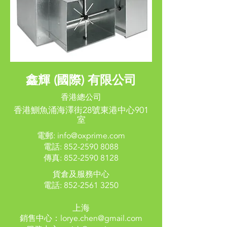
鑫輝 (國際) 有限公司
香港總公司
香港鰂魚涌海澤街28號東港中心901
室
電郵:
info@oxprime.com
電話:
852-2590 8088
傳真:
852-2590 8128
貨倉及服務中心
電話:
852-2561 3250
上海
銷售中心：
lorye.chen@gmail.com